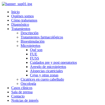
Inicio
Quiénes somos
Cómo trabajamos
Diagnóstico
Tratamientos
Descripción
Tratamientos farmacológicos
Bioestimulación
Microinjertos
Qué son
FUE
FUSS
Cuidados pre y post operatorios
Arreglo de microinjertos
Alopecias cicatriciales
Cejas y otras zonas
Cicatrices en cuero cabelludo
Oncología
Casos clínicos
Sala de prensa
Contacto
Noticias de interés